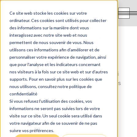
EN
Ce site web stocke les cookies sur votre
ordinateur. Ces cookies sont utilisés pour collecter
des informations sur la manière dont vous
Esthétique du
interagissez avec notre site web et nous
permettent de nous souvenir de vous. Nous
sourire
utilisons ces informations afin d'améliorer et de
personnaliser votre expérience de navigation, ainsi
que pour l'analyse et les indicateurs concernant
nos visiteurs à la fois sur ce site web et sur d'autres
Peu importe l'aspect de vos dents qui
supports. Pour en savoir plus sur les cookies que
vous déplait, notre équipe pourra vous
nous utilisons, consultez notre politique de
accompagner afin d'obtenir le sourire
confidentialité
dont vos avez toujours rêvé!
Si vous refusez l'utilisation des cookies, vos
informations ne seront pas suivies lors de votre
visite sur ce site. Un seul cookie sera utilisé dans
votre navigateur afin de se souvenir de ne pas
Contactez-nous maintenant !
suivre vos préférences.