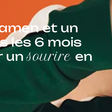
xamen et un
s les 6 mois
r un
sourire
en